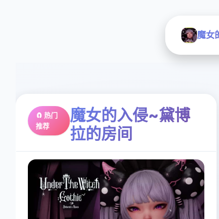
魔女
魔女的入侵~黛博
🧲 热门
推荐
拉的房间