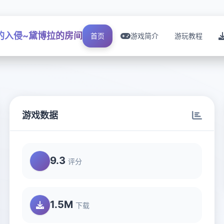
的入侵~黛博拉的房间
首页
游戏简介
游玩教程
游戏数据
9.3
评分
1.5M
下载