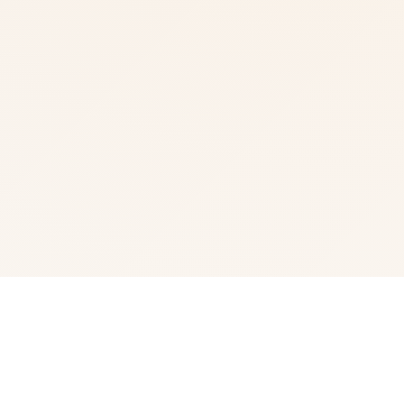
⚠️ 产品详情
埃尔扎里奥皇家骑士团就中式的希娅莉丝遭行走到过肆群己