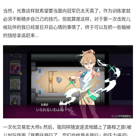
当然，光靠这样就希望要当面向冠军仍太天真了，作为训练家就
必须不断精步自己己的技巧，但就算是这样，对于第一次击败儿
候玩伴的我已经是巨开启心情的事情了，终于可以及把一些输掉
的钱给拿返赶来...
一次化交易宏大师s 然后，我同样随波逐流地踏上了路程之旅(被
儿时玩伴用「我要往旅行了，您们也给我去旅行」的压力逼迫)。